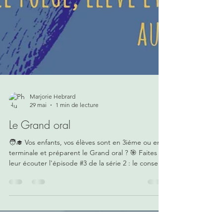
Marjorie Hebrard
29 mai
1 min de lecture
Le Grand oral
🧑‍🎓 Vos enfants, vos élèves sont en 3iéme ou en
terminale et préparent le Grand oral ? 🎯 Faites
leur écouter l'épisode #3 de la série 2 : le conseil
de "l'expert" du podcast C'est encore mieux en
le disant ! 🌟Dans ce nouvel épisode du conseil de
l’expert, vous allez entendre Alice Polge, élève, et
Philippe Machu, professeur de Français.Alice nous